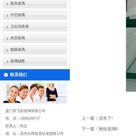
家具玻璃
中空玻璃
卫生间玻璃
夹层玻璃
镀膜玻璃
玻璃隔断
联系我们
厦门英飞拓玻璃有限公司
上一篇：没有了!
电 话：
18060289737
联系人：柯总
下一篇：
钢化玻璃6
地 址：漳州台商投资区龙骏路12号